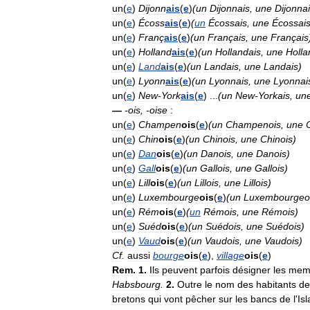
un
(
e
)
Dijonn
ais
(
e
)
(
un
Dijonnais
,
une
Dijonna
un
(
e
)
Écoss
ais
(
e
)
(
un
Écossais
,
une
Écossai
un
(
e
)
Franç
ais
(
e
)
(
un
Français
,
une
Français
un
(
e
)
Holland
ais
(
e
)
(
un
Hollandais
,
une
Holla
un
(
e
)
Land
ais
(
e
)
(
un
Landais
,
une
Landais
)
un
(
e
)
Lyonn
ais
(
e
)
(
un
Lyonnais
,
une
Lyonnai
un
(
e
)
New
-
York
ais
(
e
) ...
(
un
New
-
Yorkais
,
un
—
-
ois
, -
oise
:
un
(
e
)
Champen
ois
(
e
)
(
un
Champenois
,
une
un
(
e
)
Chin
ois
(
e
)
(
un
Chinois
,
une
Chinois
)
un
(
e
)
Dan
ois
(
e
)
(
un
Danois
,
une
Danois
)
un
(
e
)
Gall
ois
(
e
)
(
un
Gallois
,
une
Gallois
)
un
(
e
)
Lill
ois
(
e
)
(
un
Lillois
,
une
Lillois
)
un
(
e
)
Luxembourge
ois
(
e
)
(
un
Luxembourgeo
un
(
e
)
Rém
ois
(
e
)
(
un
Rémois
,
une
Rémois
)
un
(
e
)
Suéd
ois
(
e
)
(
un
Suédois
,
une
Suédois
)
un
(
e
)
Vaud
ois
(
e
)
(
un
Vaudois
,
une
Vaudois
)
Cf
.
aussi
bourge
ois
(
e
),
village
ois
(
e
)
Rem
.
1
.
Ils
peuvent
parfois
désigner
les
mem
Habsbourg
.
2
.
Outre
le
nom
des
habitants
de
bretons
qui
vont
pêcher
sur
les
bancs
de
l
'
Is