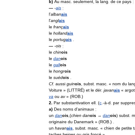
b
)
Au
masc
.
seulement
,
la
lang
.
de
ce
pays
:
—
-
ais
:
l
'
alban
ais
l
'
angl
ais
le
franç
ais
le
holland
ais
le
portug
ais
.
—
-
ois
:
le
chin
ois
le
dan
ois
le
gall
ois
le
hongr
ois
le
suéd
ois
.
Cf
.
aussi
guin
ois
,
subst
.
masc
. «
nom
du
lan
Voiture
» (
LITTRÉ
)
et
le
dér
.
javan
ais
«
argot
va
ou
av
» (
ROB
.)
2
.
Par
substantivation
ell
. (
c
.-
à
-
d
.
par
suppre
a
)
Des
noms
d
'
animaux
:
un
dan
ois
,(
chien
dan
ois
→
dan
ois
)
subst
.
m
originaire
du
Danemark
» (
ROB
.) .
un
havan
ais
,
subst
.
masc
. «
chien
de
petite
t
taches
beiges
ou
gris
foncé
»