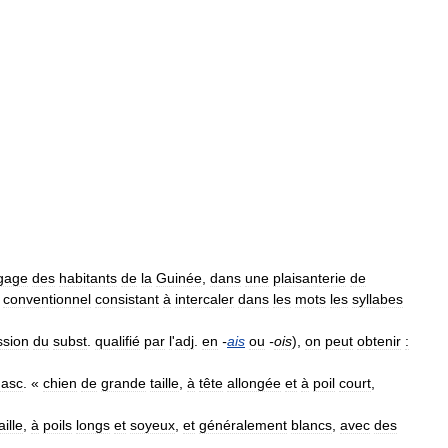
gage
des
habitants
de
la
Guinée
,
dans
une
plaisanterie
de
conventionnel
consistant
à
intercaler
dans
les
mots
les
syllabes
ssion
du
subst
.
qualifié
par
l
'
adj
.
en
-
ais
ou
-
ois
),
on
peut
obtenir
:
asc
. «
chien
de
grande
taille
,
à
tête
allongée
et
à
poil
court
,
aille
,
à
poils
longs
et
soyeux
,
et
généralement
blancs
,
avec
des