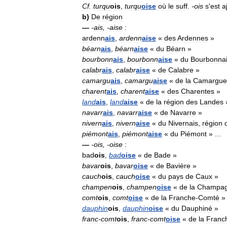
Cf
.
turqu
ois
,
turqu
oise
où
le
suff
.
-
ois
s
'
est
a
b
)
De
région
—
-
ais
, -
aise
:
ardenn
ais
,
ardenn
aise
«
des
Ardennes
»
béarn
ais
,
béarn
aise
«
du
Béarn
»
bourbonn
ais
,
bourbonn
aise
«
du
Bourbonna
calabr
ais
,
calabr
aise
«
de
Calabre
»
camargu
ais
,
camargu
aise
«
de
la
Camargue
charent
ais
,
charent
aise
«
des
Charentes
»
land
ais
,
land
aise
«
de
la
région
des
Landes
navarr
ais
,
navarr
aise
«
de
Navarre
»
nivern
ais
,
nivern
aise
«
du
Nivernais
,
région
piémont
ais
,
piémont
aise
«
du
Piémont
» ...
—
-
ois
, -
oise
:
bad
ois
,
bad
oise
«
de
Bade
»
bavar
ois
,
bavar
oise
«
de
Bavière
»
cauch
ois
,
cauch
oise
«
du
pays
de
Caux
»
champen
ois
,
champen
oise
«
de
la
Champa
comt
ois
,
comt
oise
«
de
la
Franche
-
Comté
»
dauphin
ois
,
dauphin
oise
«
du
Dauphiné
»
franc
-
comt
ois
,
franc
-
comt
oise
«
de
la
Franc