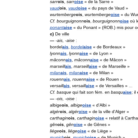
sarr
ois
,
sarr
oise
«
de
la
Sarre
»
vaud
ois
,
vaud
oise
«
du
pays
de
Vaud
»
wurtemberge
ois
,
wurtemberge
oise
«
du
Wur
Cf
.
bourguignonn
ois
,
bourguignonn
oise
où
l
ponant
aise
«
du
Ponant
» (
ROB
.)
mis
pour
o
c
)
De
ville
—
-
ais
, -
aise
:
bordel
ais
,
bordel
aise
«
de
Bordeaux
»
lyonn
ais
,
lyonn
aise
«
de
Lyon
»
mâconn
ais
,
mâconn
aise
«
de
Mâcon
»
marseill
ais
,
marseill
aise
«
de
Marseille
»
milan
ais
,
milan
aise
«
de
Milan
»
rouenn
ais
,
rouenn
aise
«
de
Rouen
»
versaill
ais
,
versaill
aise
«
de
Versailles
» ...
Cf
.
basque
qui
fait
son
fém
.
en
basqu
aise
;
il
—
-
ois
, -
oise
:
albige
ois
,
albige
oise
«
d
'
Albi
»
algér
ois
,
algér
oise
«
de
la
ville
d
'
Alger
»
carthagin
ois
,
carthagin
oise
«
relatif
à
Carth
gên
ois
,
gên
oise
«
de
Gênes
»
liége
ois
,
liége
oise
«
de
Liège
»
munich
ois
,
munich
oise
«
de
Munich
»