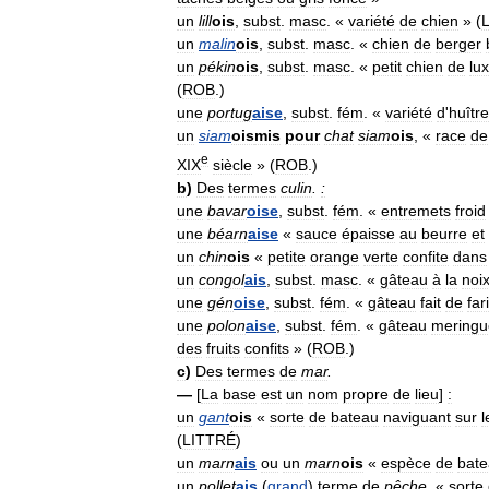
un
lill
ois
,
subst
.
masc
. «
variété
de
chien
» (
un
malin
ois
,
subst
.
masc
. «
chien
de
berger
un
pékin
ois
,
subst
.
masc
. «
petit
chien
de
lu
(
ROB
.)
une
portug
aise
,
subst
.
fém
. «
variété
d
'
huître
un
siam
ois
mis
pour
chat
siam
ois
, «
race
de
e
XIX
siècle
» (
ROB
.)
b
)
Des
termes
culin
.
:
une
bavar
oise
,
subst
.
fém
. «
entremets
froid
une
béarn
aise
«
sauce
épaisse
au
beurre
et
un
chin
ois
«
petite
orange
verte
confite
dans
un
congol
ais
,
subst
.
masc
. «
gâteau
à
la
noi
une
gén
oise
,
subst
.
fém
. «
gâteau
fait
de
far
une
polon
aise
,
subst
.
fém
. «
gâteau
meringu
des
fruits
confits
» (
ROB
.)
c
)
Des
termes
de
mar
.
—
[
La
base
est
un
nom
propre
de
lieu
]
:
un
gant
ois
«
sorte
de
bateau
naviguant
sur
l
(
LITTRÉ
)
un
marn
ais
ou
un
marn
ois
«
espèce
de
bat
un
pollet
ais
(
grand
)
terme
de
pêche
,
«
sorte