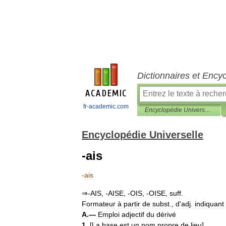
Dictionnaires et Ency
fr-academic.com
Encyclopédie Universelle
Encyclopédie Universelle
-ais
-
ais
⇒-
AIS
, -
AISE
, -
OIS
, -
OISE
,
suff
.
Formateur
à
partir
de
subst
.,
d
'
adj
.
indiquant
A
.—
Emploi
adjectif
du
dérivé
1
.
[
La
base
est
un
nom
propre
de
lieu
]