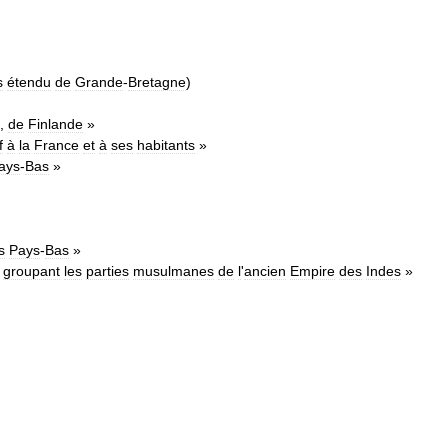
s
étendu
de
Grande
-
Bretagne
)
,
de
Finlande
»
f
à
la
France
et
à
ses
habitants
»
ays
-
Bas
»
s
Pays
-
Bas
»
groupant
les
parties
musulmanes
de
l
'
ancien
Empire
des
Indes
»