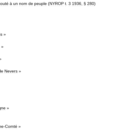
jouté
à
un
nom
de
peuple
(
NYROP
t
.
3
1936
, §
280
)
is
»
»
»
de
Nevers
»
gne
»
he
-
Comté
»