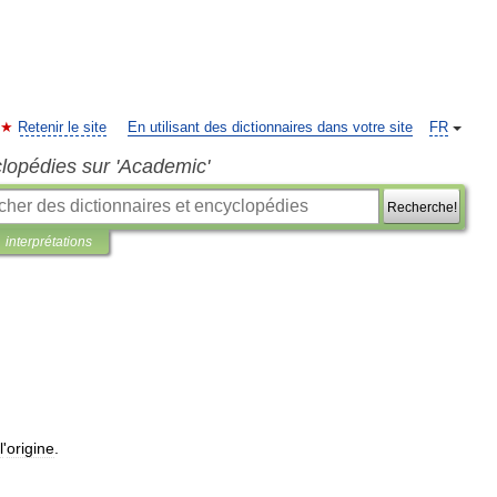
Retenir le site
En utilisant des dictionnaires dans votre site
FR
clopédies sur 'Academic'
Recherche!
interprétations
l
'
origine
.