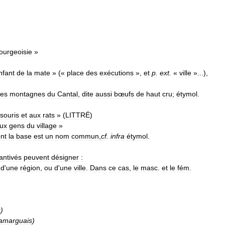
ourgeoisie
»
nfant
de
la
mate
» («
place
des
exécutions
»,
et
p
.
ext
.
«
ville
»...),
les
montagnes
du
Cantal
,
dite
aussi
bœufs
de
haut
cru
;
étymol
.
souris
et
aux
rats
» (
LITTRÉ
)
ux
gens
du
village
»
nt
la
base
est
un
nom
commun
,
cf
.
infra
étymol
.
antivés
peuvent
désigner
:
,
d
'
une
région
,
ou
d
'
une
ville
.
Dans
ce
cas
,
le
masc
.
et
le
fém
.
s
)
amarguais
)