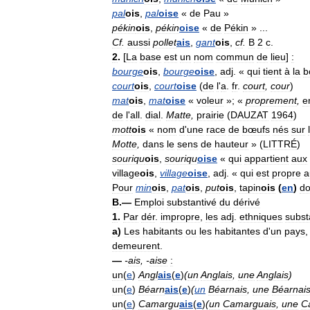
pal
ois
,
pal
oise
«
de
Pau
»
pékin
ois
,
pékin
oise
«
de
Pékin
» ...
Cf
.
aussi
pollet
ais
,
gant
ois
,
cf
.
B
2
c
.
2
.
[
La
base
est
un
nom
commun
de
lieu
]
:
bourge
ois
,
bourge
oise
,
adj
. «
qui
tient
à
la
b
court
ois
,
court
oise
(
de
l
'
a
.
fr
.
court
,
cour
)
mat
ois
,
mat
oise
«
voleur
»; «
proprement
,
e
de
l
'
all
.
dial
.
Matte
,
prairie
(
DAUZAT
1964
)
mott
ois
«
nom
d
'
une
race
de
bœufs
nés
sur
Motte
,
dans
le
sens
de
hauteur
» (
LITTRÉ
)
souriqu
ois
,
souriqu
oise
«
qui
appartient
aux
village
ois
,
village
oise
,
adj
. «
qui
est
propre
a
Pour
min
ois
,
pat
ois
,
put
ois
,
tapin
ois
(
en
)
do
B
.—
Emploi
substantivé
du
dérivé
1
.
Par
dér
.
impropre
,
les
adj
.
ethniques
subst
a
)
Les
habitants
ou
les
habitantes
d
'
un
pays
demeurent
.
—
-
ais
, -
aise
:
un
(
e
)
Angl
ais
(
e
)
(
un
Anglais
,
une
Anglais
)
un
(
e
)
Béarn
ais
(
e
)
(
un
Béarnais
,
une
Béarnai
un
(
e
)
Camargu
ais
(
e
)
(
un
Camarguais
,
une
C