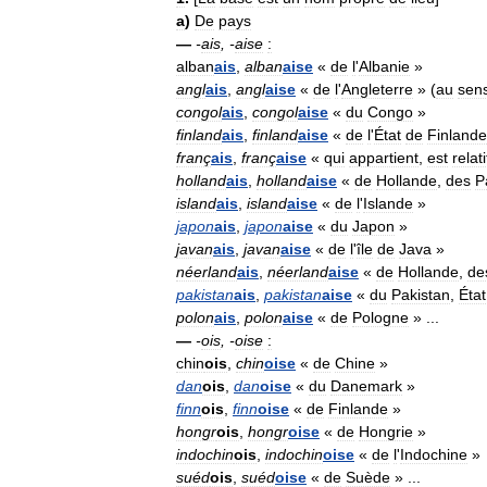
a
)
De
pays
—
-
ais
, -
aise
:
alban
ais
,
alban
aise
«
de
l
'
Albanie
»
angl
ais
,
angl
aise
«
de
l
'
Angleterre
» (
au
sen
congol
ais
,
congol
aise
«
du
Congo
»
finland
ais
,
finland
aise
«
de
l
'
État
de
Finlande
franç
ais
,
franç
aise
«
qui
appartient
,
est
relati
holland
ais
,
holland
aise
«
de
Hollande
,
des
P
island
ais
,
island
aise
«
de
l
'
Islande
»
japon
ais
,
japon
aise
«
du
Japon
»
javan
ais
,
javan
aise
«
de
l
'
île
de
Java
»
néerland
ais
,
néerland
aise
«
de
Hollande
,
de
pakistan
ais
,
pakistan
aise
«
du
Pakistan
,
État
polon
ais
,
polon
aise
«
de
Pologne
» ...
—
-
ois
, -
oise
:
chin
ois
,
chin
oise
«
de
Chine
»
dan
ois
,
dan
oise
«
du
Danemark
»
finn
ois
,
finn
oise
«
de
Finlande
»
hongr
ois
,
hongr
oise
«
de
Hongrie
»
indochin
ois
,
indochin
oise
«
de
l
'
Indochine
»
suéd
ois
,
suéd
oise
«
de
Suède
» ...