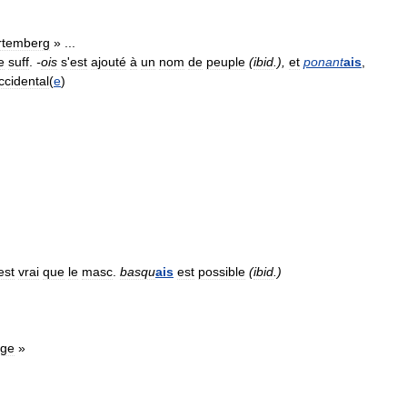
temberg
» ...
e
suff
.
-
ois
s
'
est
ajouté
à
un
nom
de
peuple
(
ibid
.),
et
ponant
ais
,
ccidental
(
e
)
est
vrai
que
le
masc
.
basqu
ais
est
possible
(
ibid
.)
age
»