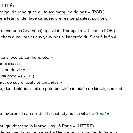
LITTRÉ
)
belge
,
de
robe
grise
ou
fauve
marquée
de
noir
» (
ROB
.)
xe
à
tête
ronde
,
face
camuse
,
oreilles
pendantes
,
poil
long
»
commune
(
Gryphées
),
qui
vit
du
Portugal
à
la
Loire
» (
ROB
.)
chats
à
poil
ras
et
aux
yeux
bleus
,
importée
du
Siam
à
la
fin
du
au
chocolat
,
au
rhum
,
etc
. »
aux
œufs
»
l
'
eau
de
vie
»
x
de
coco
» (
ROB
.)
ine
,
de
sucre
,
œufs
et
amandes
»
é
,
dont
l
'
intérieur
fait
de
pâte
briochée
imbibée
de
kirsch
,
contient
es
rivières
et
canaux
de
l
'
Escaut
;
étymol
.
la
ville
de
Gand
»
eau
qui
descend
la
Marne
jusqu
'
à
Paris
» (
LITTRÉ
)
de
bâtiment
dont
on
se
sert
à
Dieppe
pour
la
pêche
du
hareng
,