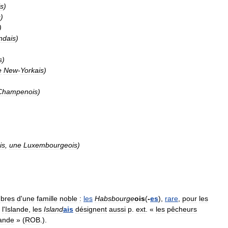
is
)
s
)
)
ndais
)
s
)
e
New
-
Yorkais
)
Champenois
)
is
,
une
Luxembourgeois
)
bres
d
'
une
famille
noble
:
les
Habsbourge
ois
(
-
es
),
rare
,
pour
les
l
'
Islande
,
les
Island
ais
désignent
aussi
p
.
ext
. «
les
pêcheurs
lande
» (
ROB
.).